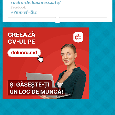
rochii-de.business.site/
Facebook
#?pnref=lhc