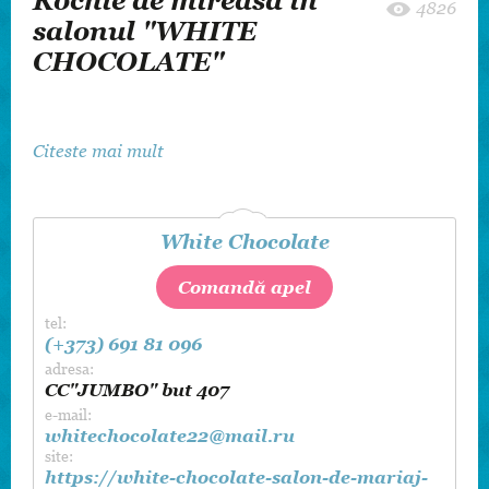
Rochie de mireasă în
4826
salonul "WHITE
CHOCOLATE"
Citeste mai mult
White Chocolate
Comandă apel
tel:
(+373) 691 81 096
adresa:
CC"JUMBO" but 407
e-mail:
whitechocolate22@mail.ru
site:
https://white-chocolate-salon-de-mariaj-