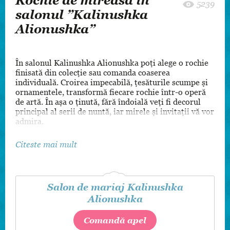
Rochie de mireasă în
5239
salonul ”Kalinushka
Alionushka”
În salonul Kalinushka Alionushka poţi alege o rochie
finisată din colecție sau comanda coaserea
individuală. Croirea impecabilă, țesăturile scumpe şi
ornamentele, transformă fiecare rochie într-o operă
de artă. În aşa o ținută, fără îndoială veți fi decorul
principal al serii de nuntă, iar mirele şi invitații vă vor
admira.
Citeste mai mult
Salon de mariaj Kalinushka
Alionushka
Comandă apel