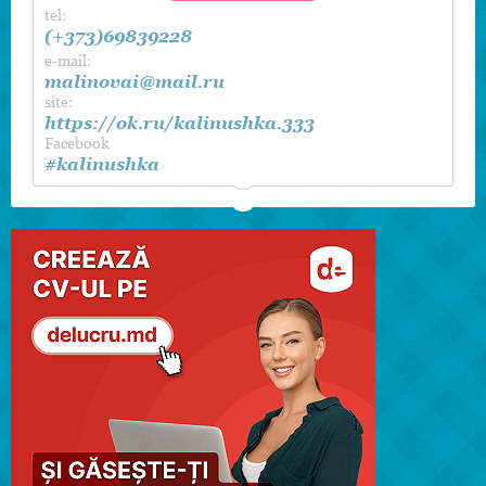
tel:
(+373)69839228
e-mail:
malinovai@mail.ru
site:
https://ok.ru/kalinushka.333
Facebook
#kalinushka