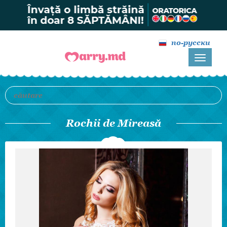
по-русски
Rochii de Mireasă