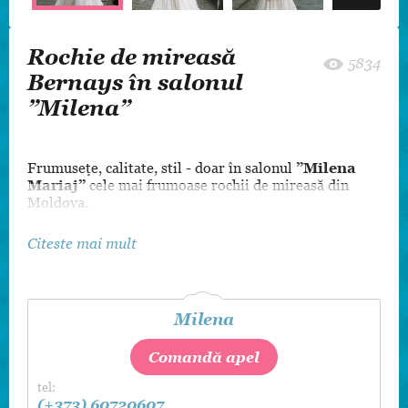
Rochie de mireasă
5834
Bernays în salonul
”Milena”
Frumusețe, calitate, stil - doar în salonul
”Milena
Mariaj”
cele mai frumoase rochii de mireasă din
Moldova.
Citeste mai mult
Milena
Comandă apel
tel:
(+373) 60720607