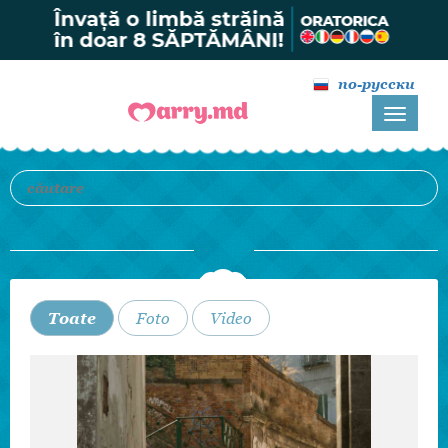
по-русски
Toate
Foto
Video