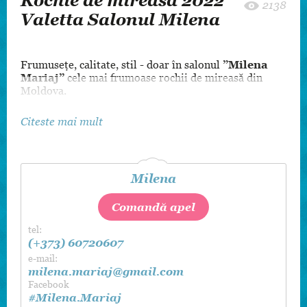
Rochie de mireasă 2022
2138
Valetta Salonul Milena
Frumusețe, calitate, stil - doar în salonul
”Milena
Mariaj”
cele mai frumoase rochii de mireasă din
Moldova.
Citeste mai mult
Milena
Comandă apel
tel:
(+373) 60720607
e-mail:
milena.mariaj@gmail.com
Facebook
#Milena.Mariaj