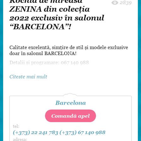
Rochia de mireasă
2839
ZENINA din colecția
2022 exclusiv în salonul
“BARCELONA”!
Calitate excelentă, simțire de stil și modele exclusive
doar în salonul BARCELONA!
Detalii și programare: 067 140 988
Citeste mai mult
Barcelona
Comandă apel
tel:
(+373) 22 241 783
(+373) 67 140 988
adresa: