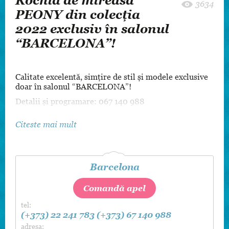
Rochia de mireasă
3634
PEONY din colecția
2022 exclusiv în salonul
“BARCELONA”!
Calitate excelentă, simțire de stil și modele exclusive
doar în salonul “BARCELONA”!
Detalii și programare: 067 140 988
Citeste mai mult
Barcelona
Comandă apel
tel:
(+373) 22 241 783
(+373) 67 140 988
adresa: