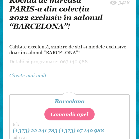
Rochia de mireasă
3428
PARIS-a din colecția
2022 exclusiv în salonul
“BARCELONA”!
Calitate excelentă, simțire de stil și modele exclusive
doar în salonul “BARCELONA”!
Detalii și programare: 067 140 988
Citeste mai mult
Barcelona
Comandă apel
tel:
(+373) 22 241 783
(+373) 67 140 988
adresa: