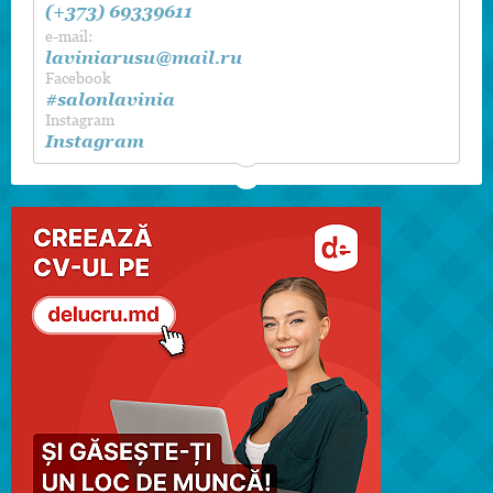
(+373) 69339611
e-mail:
laviniarusu@mail.ru
Facebook
#salonlavinia
Instagram
Instagram