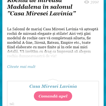
Rochia de mireasă
3992
Maddalena în salonul
”Casa Miresei Lavinia”
La Salonul de mariaj Casa Miresei Lavinia vă așteaptă
rochii de mireasă elegante și stilate! Aici veți găsi
modelul de rochie care vă completează silueta, fie
modelul A-line, Sirenă, Bateau, Empire etc., toate
fiind elaborate cu mare finite și în cele mai mici
detalii. Vă invităm cu drag ca împreună să alegem
rochia dumneavoastră de vis!
Citeste mai mult
Casa Miresei Lavinia
Comandă apel
tel: