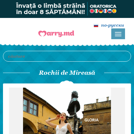
по-русски
Rochii de Mireasă