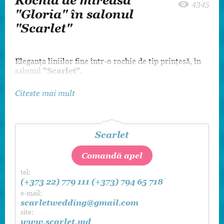
Rochia de mireasă
4345
"Gloria" în salonul
"Scarlet"
Eleganța liniilor fine într-o rochie de tip prințesă, în
salonul
"Scarlet".
Citeste mai mult
Scarlet
Comandă apel
tel:
(+373 22) 779 111
(+373) 794 65 718
e-mail:
scarletwedding@gmail.com
site:
www.scarlet.md