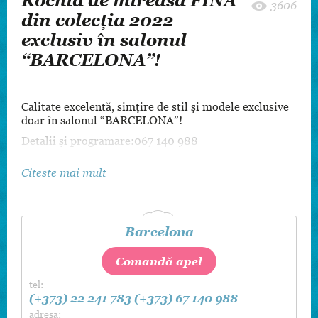
Rochia de mireasă FINA
3606
din colecția 2022
exclusiv în salonul
“BARCELONA”!
Calitate excelentă, simțire de stil și modele exclusive
doar în salonul “BARCELONA”!
Detalii și programare:067 140 988
Citeste mai mult
Barcelona
Comandă apel
tel:
(+373) 22 241 783
(+373) 67 140 988
adresa: