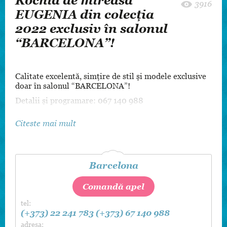
Rochia de mireasă
3916
EUGENIA din colecția
2022 exclusiv în salonul
“BARCELONA”!
Calitate excelentă, simțire de stil și modele exclusive
doar în salonul “BARCELONA”!
Detalii și programare: 067 140 988
Citeste mai mult
Barcelona
Comandă apel
tel:
(+373) 22 241 783
(+373) 67 140 988
adresa: