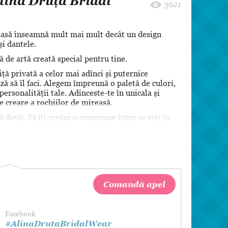
Alina Druță Bridal
8 martie
3621
Pentru paști
reasă înseamnă mult mai mult decât un design
Crăciun
și dantele.
Zi de Naștere
 de artă creată special pentru tine.
Botez
ță privată a celor mai adînci și puternice
ă să îl faci. Alegem împreună o paletă de culori,
 personalității tale. Adinceste-te în unicala și
 creare a rochiilor de mireasă.
devii. Să iți creăm o conexiune între ce ești în
Comandă apel
Facebook
#AlinaDrutaBridalWear