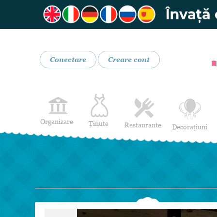
Conectare
Creare cont
Organizare
Ținute
Restaurante
Decorațiuni
Rochii de Mireasă
Restaurante
Rochii de Seară
Bar mobil
Lenjerie pentru mirese
Costume de Mire
Încălțăminte și Accesorii