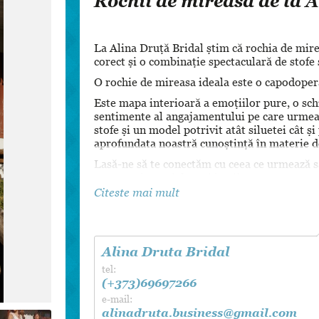
Rochii de mireasă de la 
Dansul Mirilor
La Alina Druță Bridal știm că rochia de mi
corect și o combinație spectaculară de stofe 
O rochie de mireasa ideala este o capodoperă
Este mapa interioară a emoțiilor pure, o schi
sentimente al angajamentului pe care urmeaz
stofe și un model potrivit atât siluetei cât și
aprofundata noastră cunoștință în materie de
Lasă-ne să te conectăm cu ceea ce urmează să 
prezent și ce vei deveni în viitor.
Citeste mai mult
Alina Druta Bridal
tel:
(+373)69697266
e-mail:
alinadruta.business@gmail.com