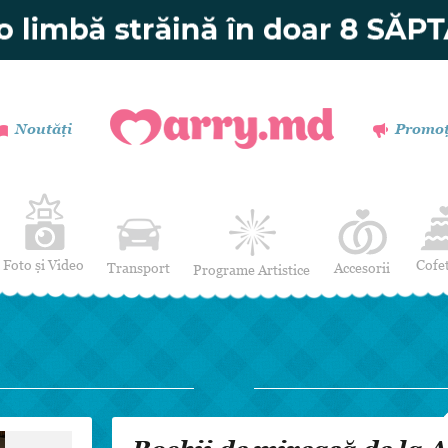
Noutăți
Promoț
Foto și Video
Cofe
Transport
Accesorii
Programe Artistice
Invitații de nuntă
Muzică
Verighete
Dansatori
Buchetul miresei
Efecte Speciale
Coronițe și Butoniere
Mimi / Divertisment
Mărturii
Moderatori