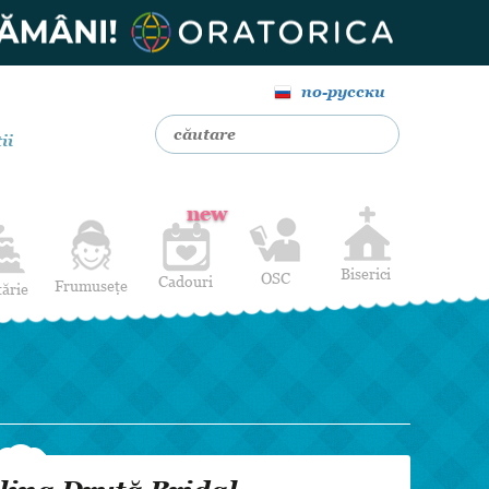
по-русски
ii
new
Biserici
OSC
Cadouri
Frumusețe
tărie
Livrare Flori
Coafuri
Baloane cu heliu
Alte Servicii
Luna de miere
Cadouri de nuntă
14 februarie
Pentru bărbați