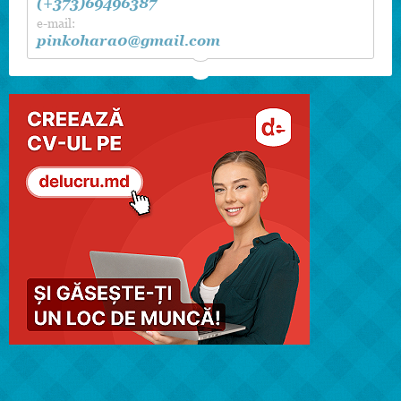
(+373)69496387
e-mail:
pinkohara0@gmail.com