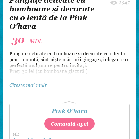
Punguțe delicate cu
2947
bomboane și decorate
cu o lentă de la Pink
O'hara
30
MDL
Punguțe delicate cu bomboane și decorate cu o lentă,
pentru nuntă, sînt niște mărturii gingașe și elegante o
perfectă mulțumire pentru invitați.
Preț: 30 lei (cu bomboane glazură )
Citeste mai mult
Pink O'hara
Comandă apel
tel: