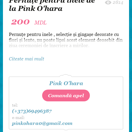
Pernuțe pentru inele de
2814
la Pink O'hara
200
MDL
Pernuţe pentru inele , selecţie şi gingaşe decorate cu
flori şi lente, nu poate lipsi acest element deosebit din
ziua ceremoniei de înscriere a mirilor.
Citeste mai mult
Pink O'hara
Comandă apel
tel:
(+373)69496387
e-mail:
pinkohara0@gmail.com