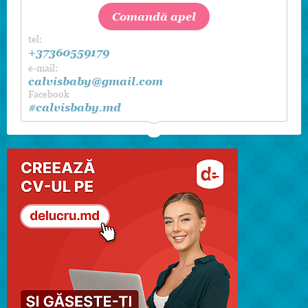
Comandă apel
tel:
+37360559179
e-mail:
calvisbaby@gmail.com
Facebook
#calvisbaby.md