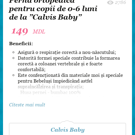
Pernă ortopedică
2786
pentru copii de 0-6 luni
de la ”Calvis Baby”
149
MDL
Beneficii:
Asigură o respirație corectă a nou-născutului;
Datorită formei speciale contribuie la formarea
corectă a coloanei vertebrale și e foarte
confortabilă;
Este confencționată din materiale moi și speciale
pentru Bebeluși împiedicând astfel
supraîncălzirea și transpirația;
Husa pernei - bumbac 100%
Umplutura - puf siliconizat hipoalergenic
antiacarieni nu se tasează iar perna își menține
Citeste mai mult
forma timp îndelungat.
Calvis Baby