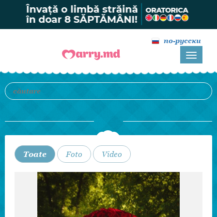
по-русски
Toate
Foto
Video