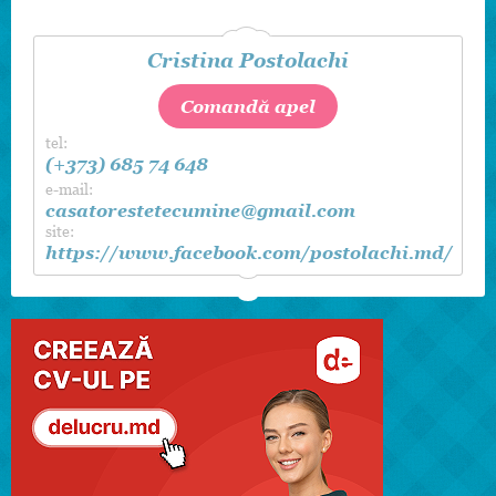
acest domeniu. Noi suntem cei care vom atrage
atenția la fiecare detaliu, deoarece detaliile contează!
Cristina Postolachi
Comandă apel
tel:
(+373) 685 74 648
e-mail:
casatorestetecumine@gmail.com
site:
https://www.facebook.com/postolachi.md/