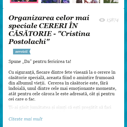
Organizarea celor mai
15874
speciale CERERI ÎN
CĂSĂTORIE - "Cristina
Postolachi"
servicii
Spune „Da” pentru fericirea ta!
Cu siguranță, fiecare dintre fete visează la o cerere în
căsătorie specială, aceasta fiind o amintire frumoasă
din albumul vieții. Cererea în căsătorie este, fără
îndoială, unul dintre cele mai emoționante momente,
atât pentru cele cărora le este adresată, cât și pentru
cei care o fac.
Ți-ai găsit jumătatea și simți că ești pregătit să faci
marele pas din viața ta, îți dorești un eveniment
special, bine pus la punct și personalizat?
Citeste mai mult
atunci adresează-te la cei care au o experiență vastă în