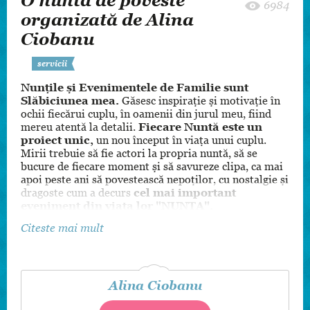
O nuntă de poveste
6984
organizată de Alina
Ciobanu
servicii
Nunţile şi Evenimentele de Familie sunt
Slăbiciunea mea.
Găsesc inspiraţie şi motivaţie în
ochii fiecărui cuplu, în oamenii din jurul meu, fiind
mereu atentă la detalii.
Fiecare Nuntă este un
proiect unic,
un nou început în viaţa unui cuplu.
Mirii trebuie să fie actori la propria nuntă, să se
bucure de fiecare moment şi să savureze clipa, ca mai
apoi peste ani să povestească nepoţilor, cu nostalgie şi
dragoste cum a decurs
cel mai important
eveniment din viaţa lor "NUNTA".
Organizarea şi planificarea unui eveniment este foarte
Citeste mai mult
solicitantă, stresantă şi cu multiple responsabilităţi.
Dacă îţi doreşti un eveniment UNIC, fără haos, emoţii
negative şi stres, aici intervine rolul meu în calitate
de
Wedding Planner {organizator}
deoarece cei
Alina Ciobanu
care apelează la serviciile mele au înţeles ce muncă
colosală şi stres implică organizarea unui eveniment.