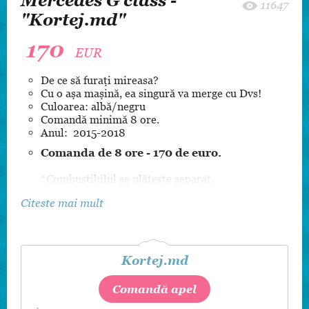
Mercedes G class -
11647
"Kortej.md"
170
EUR
De ce să furați mireasa?
Cu o așa mașină, ea singură va merge cu Dvs!
Culoarea: albă/negru
Comandă minimă 8 ore.
Anul: 2015-2018
Comanda de 8 ore - 170 de euro.
*Combustibilul se plătește separat.
Citeste mai mult
Kortej.md
Comandă apel