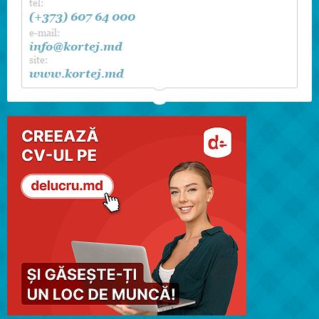
tel:
(+373) 607 64 000
e-mail:
info@kortej.md
site:
www.kortej.md