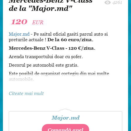
Mercedes-Benz V-Class
4261
de la "Major.md"
120
EUR
Major.md
- Pe saitul oficial gasiti parcul auto si
preturile actuale !
De la 60 euro/ziua.
Mercedes-Benz V-Class - 120 €/ziua.
Arenda transportului doar cu șofer.
Decorul pe automobil este gratis.
Este posibil de organizat cortegiu din mai multe
automobile.
Nunta, cununie, transfer aeroport si altele.
Citeste mai mult
Lux class, SUV 4x4, limuzine, cabriolete, retro,
microbuze, autocare.
Rezervați transportul din timp.
Major.md
Sunați acum +373 69 901 903
(Viber/Whatsapp/Telegram)
Comandă apel