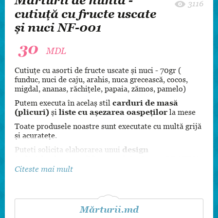
Mărturii de nuntă -
3116
cutiuță cu fructe uscate
și nuci NF-001
30
MDL
Cutiuțe cu asorti de fructe uscate și nuci - 70gr (
funduc, nuci de caju, arahis, nuca grecească, cocos,
migdal, ananas, răchițele, papaia, zămos, pamelo)
Putem executa în acelaș stil
carduri de masă
(plicuri)
și
liste cu așezarea oaspeților
la mese
Toate produsele noastre sunt executate cu multă grijă
și acuratețe.
Puteti solicita elaborarea unui
design
individual
sau modificarea celui existent
GRATIS!
Citeste mai mult
Mai multe detalii și alte modele găsiți pe siteul
nostru
www.marturii.md
Mărturii.md