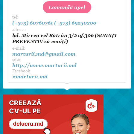
Comandă apel
tel:
(+373) 60760761
(+373) 69250200
adresa:
bd. Mircea cel Bătrân 3/2 of.306 (SUNAȚI
PREVENTIV să veniți)
e-mail:
marturii.md@gmail.com
site:
http://www.marturii.md
Facebook
#marturii.md