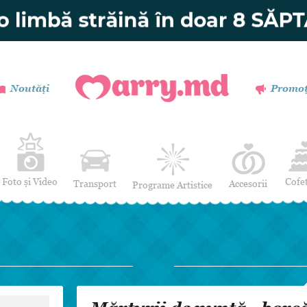
Noutăți
Promoț
Foto și Video
Cofe
Transport
Accesorii
Programe Artistice
Invitații de nuntă
Muzică
Verighete
Dansatori
Buchetul miresei
Efecte Speciale
Coronițe și Butoniere
Mimi / Divertisment
Mărturii
Moderatori