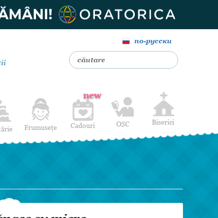
по-русски
ii
new
Biserici
OSC
Cadouri
Frumusețe
tărie
Livrare Flori
Coafuri
Baloane cu heliu
Alte Servicii
Luna de miere
Cadouri de nuntă
14 februarie
Pentru bărbați