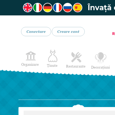
Conectare
Creare cont
Organizare
Ținute
Restaurante
Decorațiuni
Rochii de Mireasă
Restaurante
Rochii de Seară
Bar mobil
Lenjerie pentru mirese
Costume de Mire
Încălțăminte și Accesorii