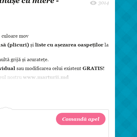
ănașe cu miere -
8 martie
3014
Pentru paști
Crăciun
Zi de Naștere
) culoare mov
Botez
să (plicuri)
și
liste cu așezarea oaspeților
la
ltă grijă și acuratețe.
vidual
sau modificarea celui existent
GRATIS!
teul nostru
www.marturii.md
Comandă apel