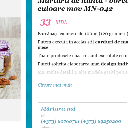
Mărturii de nuntă - borc
Dansul Mirilor
culoare mov MN-042
33
MDL
Borcănașe cu miere de 100ml (120 gr miere
Putem executa în acelaș stil
carduri de ma
mese
Toate produsele noastre sunt executate cu mu
Puteti solicita elaborarea unui
design indi
Mai multe detalii și alte modele găsiți pe si
Citeste mai mult
Mărturii.md
tel:
(+373) 60760761
(+373) 69250200
adresa: