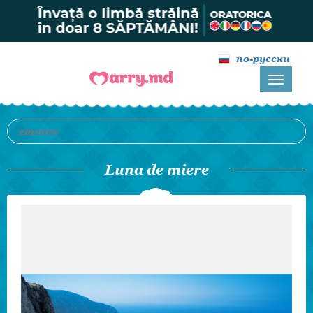
по-русски
Luna de miere