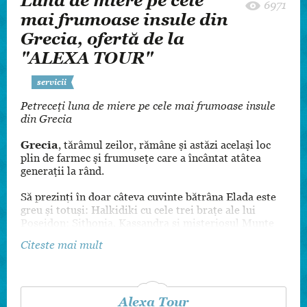
Luna de miere pe cele
6971
mai frumoase insule din
Grecia, ofertă de la
"ALEXA TOUR"
servicii
Petreceți luna de miere pe cele mai frumoase insule
din Grecia
Grecia
, tărâmul zeilor, rămâne și astăzi același loc
plin de farmec și frumusețe care a încântat atâtea
generații la rând.
Să prezinți în doar câteva cuvinte bătrâna Elada este
greu și totuși: Halkidiki cu cele trei brațe ale lui
Poseidon: Sithonia, Kassandra și misteriosul Munte
Athos, denumit Grădina Măicii Domnului, Orașul
Citeste mai mult
Salonic capitala de nord a țării, Pieria locul unde se
înalță falnic Olimpul, Meteora locul suspendat între
pământ și cer, Delphi unde Oracolul prezicea viitorul,
Atena capitala Greciei, atât de frumoasă și plină de
istorie.
Alexa Tour