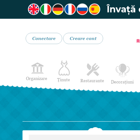
Conectare
Creare cont
Organizare
Ținute
Restaurante
Decorațiuni
Rochii de Mireasă
Restaurante
Rochii de Seară
Bar mobil
Lenjerie pentru mirese
Costume de Mire
Încălțăminte și Accesorii