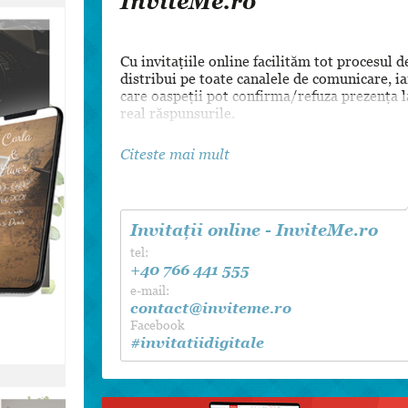
InviteMe.ro
Dansul Mirilor
Cu invitațiile online facilităm tot procesul d
distribui pe toate canalele de comunicare, i
care oaspeții pot confirma/refuza prezența l
real răspunsurile.
Citeste mai mult
Invitații online - InviteMe.ro
tel:
+40 766 441 555
e-mail:
contact@inviteme.ro
Facebook
#invitatiidigitale