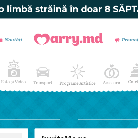
Noutăți
Promoț
Foto și Video
Cofe
Transport
Accesorii
Programe Artistice
Invitații de nuntă
Muzică
Verighete
Dansatori
Buchetul miresei
Efecte Speciale
Coronițe și Butoniere
Mimi / Divertisment
Mărturii
Moderatori