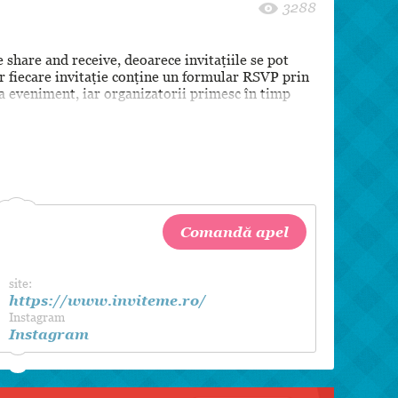
8 martie
3288
Pentru paști
e share and receive, deoarece invitațiile se pot
Crăciun
ar fiecare invitație conține un formular RSVP prin
Zi de Naștere
a eveniment, iar organizatorii primesc în timp
Botez
Comandă apel
site:
https://www.inviteme.ro/
Instagram
Instagram