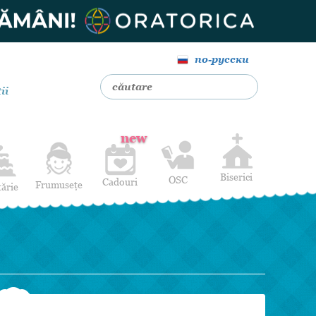
по-русски
ii
new
Biserici
OSC
Cadouri
Frumusețe
tărie
Livrare Flori
Coafuri
Baloane cu heliu
Alte Servicii
Luna de miere
Cadouri de nuntă
14 februarie
Pentru bărbați