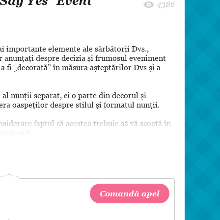
"Say Yes" Event
8 martie
4386
Pentru paști
Crăciun
Zi de Naștere
mai importante elemente ale sărbătorii Dvs.,
r anunțați despre decizia și frumosul eveniment
Botez
 a fi „decorată” în măsura așteptărilor Dvs și a
al nunții separat, ci o parte din decorul și
ra oaspeților despre stilul și formatul nunții.
onsiderare faptul că acestea trebuie să vă scoată în
ui nunții.
Comandă apel