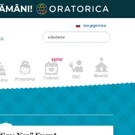
по-русски
ii
new
Biserici
OSC
Cadouri
Frumusețe
tărie
Livrare Flori
Coafuri
Baloane cu heliu
Alte Servicii
Luna de miere
Cadouri de nuntă
14 februarie
Pentru bărbați