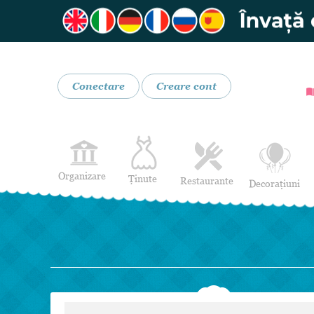
Conectare
Creare cont
Organizare
Ținute
Restaurante
Decorațiuni
Rochii de Mireasă
Restaurante
Rochii de Seară
Bar mobil
Lenjerie pentru mirese
Costume de Mire
Încălțăminte și Accesorii