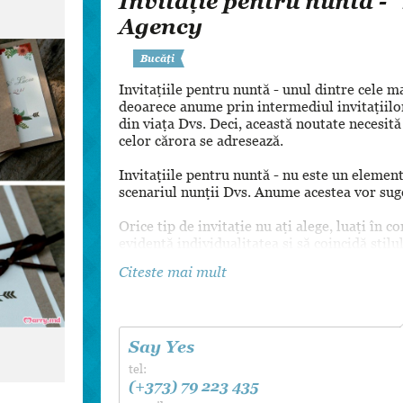
Invitație pentru nuntă - 
Dansul Mirilor
Agency
Bucăți
Invitațiile pentru nuntă - unul dintre cele 
deoarece anume prin intermediul invitațiilo
din viața Dvs. Deci, această noutate necesită
celor cărora se adresează.
Invitațiile pentru nuntă - nu este un element 
scenariul nunții Dvs. Anume acestea vor suge
Orice tip de invitație nu ați alege, luați în c
evidență individualitatea și să coincidă stilul
Citeste mai mult
Say Yes
tel:
(+373) 79 223 435