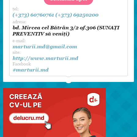
tel:
(+373) 60760761
(+373) 69250200
adresa:
bd. Mircea cel Bătrân 3/2 of.306 (SUNAȚI
PREVENTIV să veniți)
e-mail:
marturii.md@gmail.com
site:
http://www.marturii.md
Facebook
#marturii.md