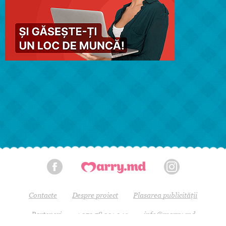
Contacte
Despre proiect
Plasarea publicității
Parteneri
+373 78 331 340
info@marry.md