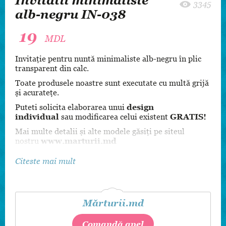
Invitatii minimaliste
3345
alb-negru IN-038
19
MDL
Invitație pentru nuntă minimaliste alb-negru în plic
transparent din calc.
Toate produsele noastre sunt executate cu multă grijă
și acuratețe.
Puteti solicita elaborarea unui
design
individual
sau modificarea celui existent
GRATIS!
Mai multe detalii și alte modele găsiți pe siteul
nostru
www.marturii.md
Citeste mai mult
Mărturii.md
Comandă apel