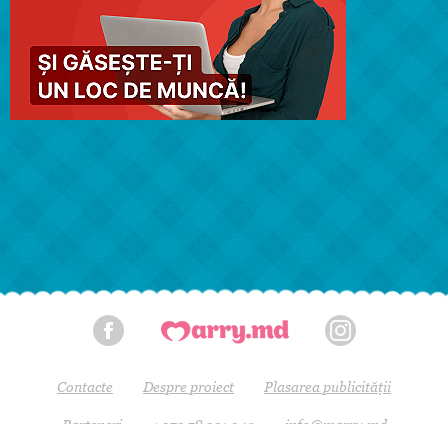
Contacte
Despre proiect
Plasarea publicității
Parteneri
+373 78 331 340
info@marry.md