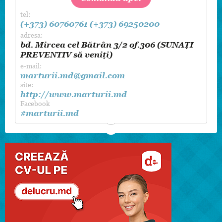
tel:
(+373) 60760761
(+373) 69250200
adresa:
bd. Mircea cel Bătrân 3/2 of.306 (SUNAȚI
PREVENTIV să veniți)
e-mail:
marturii.md@gmail.com
site:
http://www.marturii.md
Facebook
#marturii.md