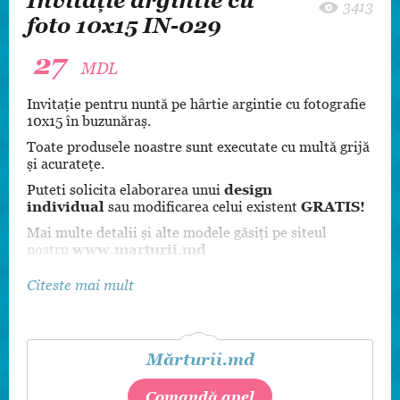
Invitație argintie cu
3413
foto 10x15 IN-029
27
MDL
Invitație pentru nuntă pe hârtie argintie cu fotografie
10x15 în buzunăraș.
Toate produsele noastre sunt executate cu multă grijă
și acuratețe.
Puteti solicita elaborarea unui
design
individual
sau modificarea celui existent
GRATIS!
Mai multe detalii și alte modele găsiți pe siteul
nostru
www.marturii.md
Citeste mai mult
Mărturii.md
Comandă apel