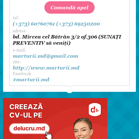
Comandă apel
tel:
(+373) 60760761
(+373) 69250200
adresa:
bd. Mircea cel Bătrân 3/2 of.306 (SUNAȚI
PREVENTIV să veniți)
e-mail:
marturii.md@gmail.com
site:
http://www.marturii.md
Facebook
#marturii.md