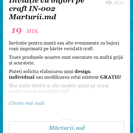
Inviație cu bujori pe
3634
craft IN-002
Marturii.md
19
MDL
Invitație pentru nuntă sau alte evenimente cu bujori
roșii imprimată pe hârtie reciclată craft.
Toate produsele noastre sunt executate cu multă grijă
și acuratețe.
Puteti solicita elaborarea unui
design
individual
sau modificarea celui existent
GRATIS!
Mai multe detalii și alte modele găsiți pe siteul
nostru
www.marturii.md
Citeste mai mult
Mărturii.md