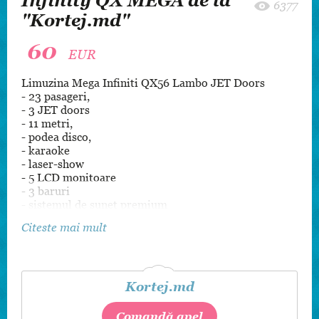
Infinity QX MEGA de la
6377
"Kortej.md"
60
EUR
Limuzina Mega Infiniti QX56 Lambo JET Doors
- 23 pasageri,
- 3 JET doors
- 11 metri,
- podea disco,
- karaoke
- laser-show
- 5 LCD monitoare
- 3 baruri
- sistemul de sunet premium
Citeste mai mult
comanda minima 3 ore.
comanda mai putin de 3 ore se evaluiaza in
mod individual
Kortej.md
сomanda 3 ore - 80 € / 1ч
Comandă apel