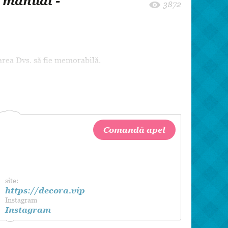
e manual -
8 martie
3872
Pentru paști
Crăciun
Zi de Naștere
oarea Dvs. să fie memorabilă.
Botez
Comandă apel
site:
https://decora.vip
Instagram
Instagram