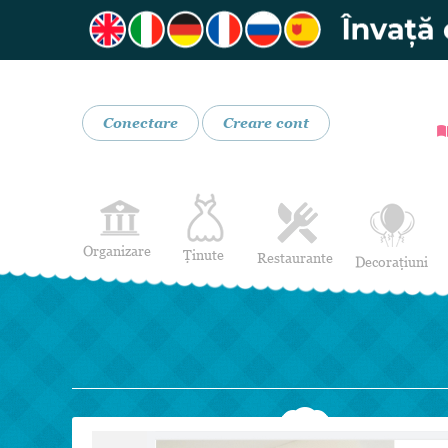
Conectare
Creare cont
Organizare
Ținute
Restaurante
Decorațiuni
Rochii de Mireasă
Restaurante
Rochii de Seară
Bar mobil
Lenjerie pentru mirese
Costume de Mire
Încălțăminte și Accesorii