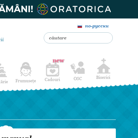
по-русски
ii
new
Biserici
OSC
Cadouri
Frumusețe
tărie
Livrare Flori
Coafuri
Baloane cu heliu
Alte Servicii
Luna de miere
Cadouri de nuntă
14 februarie
Pentru bărbați