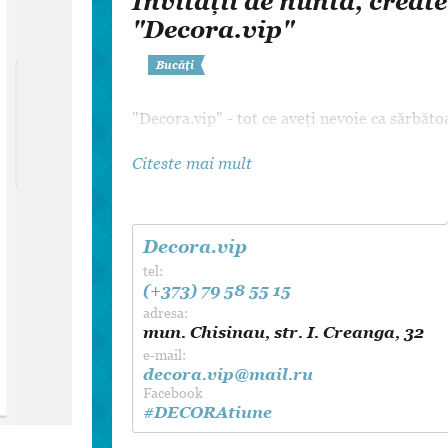
Invitații de nuntă, creat
Dansul Mirilor
"Decora.vip"
Bucăți
"Decora.vip" - tot ce aveți nevoie ca sărbăt
Citeste mai mult
Decora.vip
tel:
(+373) 79 58 55 15
adresa:
mun. Chisinau, str. I. Creanga, 32
e-mail:
decora.vip@mail.ru
Facebook
#DECORAtiune