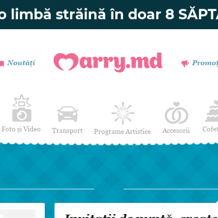
Noutăți
Promoț
Foto și Video
Cofe
Transport
Accesorii
Programe Artistice
Invitații de nuntă
Muzică
Verighete
Dansatori
Buchetul miresei
Efecte Speciale
Coronițe și Butoniere
Mimi / Divertisment
Mărturii
Moderatori