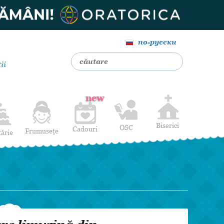
по-русски
ii
new
Biserici
OSC
Cadouri
Frumusețe
tărie
Livrare Flori
Coafuri
Baloane cu heliu
Alte Servicii
Luna de miere
Cadouri de nuntă
14 februarie
Pentru bărbați