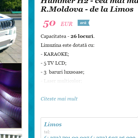
Hummer H2 - cea mai ma
Dansul Mirilor
R.Moldova - de la Limos
50
EUR
oră
Capacitatea -
26 locuri
.
Limuzina este dotată cu:
- KARAOKE;
- 5 TV LCD;
- 3 baruri luxsoase;
- Laser multicolor;
- Aer condiționat;
- Tavan cu iluminare LED;
Citeste mai mult
- Podea Disco;
- Prețul călătoriei depinde de nr de ora,luna 
Limos
Șampania și decorarea - GRATIS!
tel:
Vom fi bucuroși să vă înfrumusețăm s
(+373) 791 00 007
(+373) 607 26 999