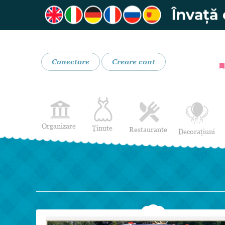
Conectare
Creare cont
Organizare
Ținute
Restaurante
Decorațiuni
Rochii de Mireasă
Restaurante
Rochii de Seară
Bar mobil
Lenjerie pentru mirese
Costume de Mire
Încălțăminte și Accesorii