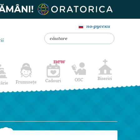
по-русски
ii
new
Biserici
OSC
Cadouri
Frumusețe
tărie
Livrare Flori
Coafuri
Baloane cu heliu
Alte Servicii
Luna de miere
Cadouri de nuntă
14 februarie
Pentru bărbați