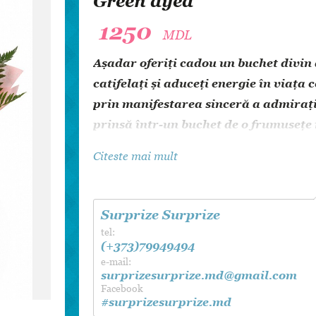
Green dyed
Dansul Mirilor
1250
MDL
Aşadar oferiți cadou un buchet divin 
catifelaţi și aduceți energie în viața 
prin manifestarea sinceră a admiraţie
prinsă într-un buchet de o frumuseţe
Citeste mai mult
Surprize Surprize
tel:
(+373)79949494
e-mail:
surprizesurprize.md@gmail.com
Facebook
#surprizesurprize.md