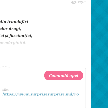
8 martie
2361
Pentru paști
Crăciun
din trandafiri
Zi de Naștere
celor dragi,
Botez
i şi fascinaţiei,
 nemărginită.
Comandă apel
site:
https://www.surprizesurprize.md/ro