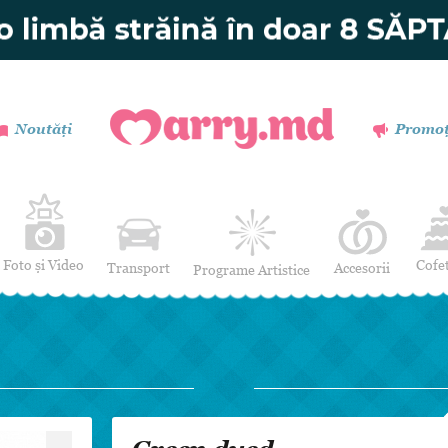
Noutăți
Promoț
Foto și Video
Cofe
Transport
Accesorii
Programe Artistice
Invitații de nuntă
Muzică
Verighete
Dansatori
Buchetul miresei
Efecte Speciale
Coronițe și Butoniere
Mimi / Divertisment
Mărturii
Moderatori