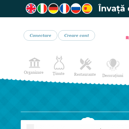
Conectare
Creare cont
Organizare
Ținute
Restaurante
Decorațiuni
Rochii de Mireasă
Restaurante
Rochii de Seară
Bar mobil
Lenjerie pentru mirese
Costume de Mire
Încălțăminte și Accesorii