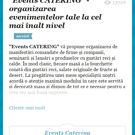
"Events CATERING" -
13028
organizarea
evenimentelor tale la cel
mai înalt nivel
servicii
"Events CATERING"
vă propune organizarea de
manifestări comandate de firme și companii,
seminarii și lansări a produselor cu gustări reci și
calde. În mod clasic, fiecare masă a la fourchette
constă din gustări reci, salate originale de fructe și
desert. La pregătirea unei mese specialiștii noștri
acordă o atenție maximă modului în care este servită
și decorată masa și dispun de tot ce e necesar pentru a
crea cea mai bună impresie.
La cererea oaspeților, "Events CATERING"
Citeste mai mult
poate oferi un sortiment bogat de gustări reci și
calde:
- Coffee Break de la 50 lei/pers;
Events Catering
- Fourchette de la 150 lei/pers;