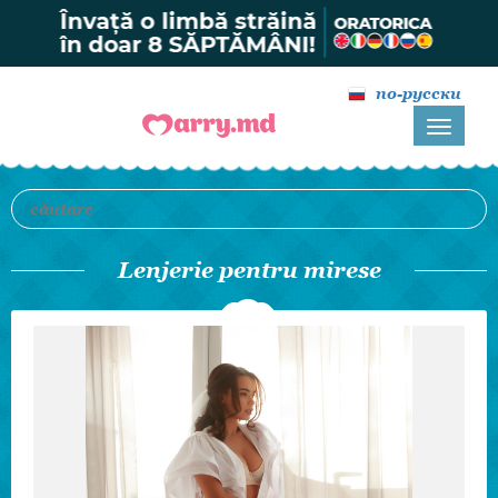
по-русски
Lenjerie pentru mirese