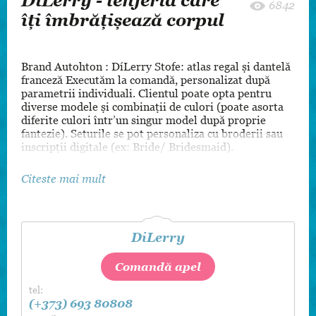
DiLerry - lenjeria care
6842
îți îmbrățișează corpul
Brand Autohton : DíLerry Stofe: atlas regal și dantelă
franceză Executăm la comandă, personalizat după
parametrii individuali. Clientul poate opta pentru
diverse modele și combinații de culori (poate asorta
diferite culori într’un singur model după proprie
fantezie). Seturile se pot personaliza cu broderii sau
inscripții digitale (ex: Bride/ Bridesmaid).
Citeste mai mult
DiLerry
Comandă apel
tel:
(+373) 693 80808