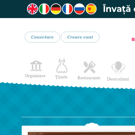
Conectare
Creare cont
Organizare
Ținute
Restaurante
Decorațiuni
Rochii de Mireasă
Restaurante
Rochii de Seară
Bar mobil
Lenjerie pentru mirese
Costume de Mire
Încălțăminte și Accesorii