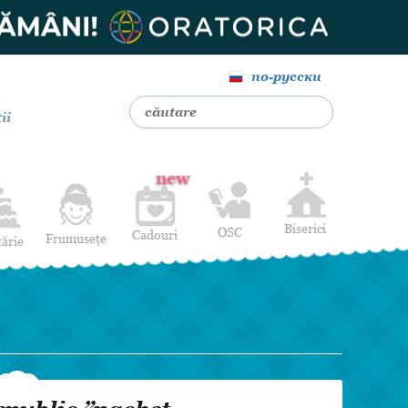
по-русски
ii
new
Biserici
OSC
Cadouri
Frumusețe
tărie
Livrare Flori
Coafuri
Baloane cu heliu
Alte Servicii
Luna de miere
Cadouri de nuntă
14 februarie
Pentru bărbați