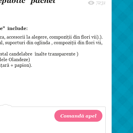
epublic ”pachet
8 martie
7231
Pentru paști
Crăciun
e" include:
Zi de Naștere
 accesorii la alegere, compoziții din flori vii).).
Botez
 suporturi din oglinda , compoziții din flori vii,
tal candelabre înalte transparente )
alele Olandeze)
ățară + papion).
lui. .
:
1809/+37369645153 :(022) 90 90 79
Comandă apel