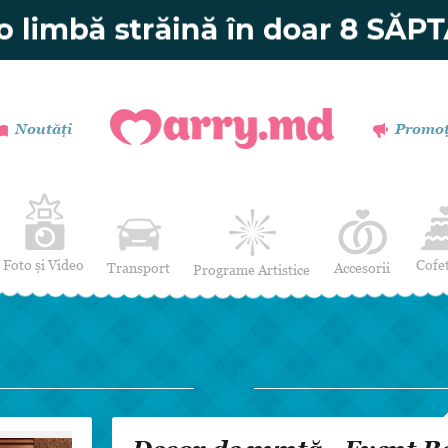
Noutăți
Promoț
Foto și Video
Cofe
Transport
Accesorii
Programe Artistice
Invitații de nuntă
Muzică
Verighete
Dansatori
Buchetul miresei
Efecte Speciale
Coronițe și Butoniere
Mimi / Divertisment
Mărturii
Moderatori