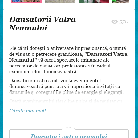
Dansatorii Vatra
5711
Neamului
Fie că îți dorești o aniversare impresionantă, o nuntă
de vis sau o petrecere grandioasă,
"Dansatori Vatra
Neamului"
vă oferă spectacole minunate ale
perechilor de dansatori profesioniști în cadrul
evenimentelor dumneavoastră.
Dansatorii noștri sunt vin la evenimentul
dumneavoastră pentru a vă impresiona invitații cu
dansurile și coregrafiile pline de energie și eleganță.
Oferă evenimentului tău clipe unice și de neuitat cu
reprezentații spectaculoase și cu momente interactive
Citeste mai mult
în care invitații dumneavoastră vor dansa alături de
dansatorii noștri!
Dansatori vatra neamului