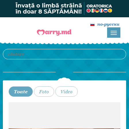
по-русски
Toate
Foto
Video