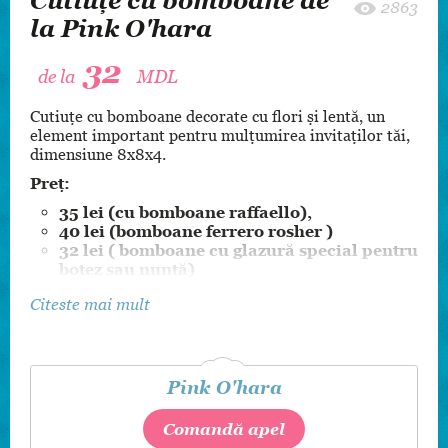
Cutiuțe cu bomboane de
2863
la Pink O'hara
32
de la
MDL
Cutiuțe cu bomboane decorate cu flori și lentă, un
element important pentru mulțumirea invitaților tăi,
dimensiune 8x8x4.
Preț:
35 lei (cu bomboane raffaello),
40 lei (bomboane ferrero rosher )
32 lei ( bomboane cu glazură special pentru
botez sau nuntă)
Citeste mai mult
Pink O'hara
Comandă apel