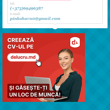
tel:
(+373)69496387
e-mail:
pinkohara0@gmail.com