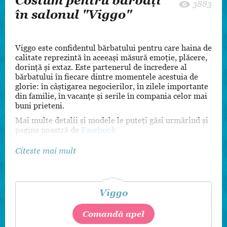
Costum pentru bărbați
3883
în salonul "Viggo"
Viggo este confidentul bărbatului pentru care haina de
calitate reprezintă în aceeaşi măsură emoţie, plăcere,
dorinţă şi extaz. Este partenerul de încredere al
bărbatului în fiecare dintre momentele acestuia de
glorie: în câştigarea negocierilor, în zilele importante
din familie, în vacanţe şi serile în compania celor mai
buni prieteni.
Mai multe detalii și modele le puteți găsi urmărind și
pagina noastră de
Facebook
Citeste mai mult
Viggo
Comandă apel