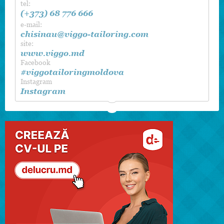
tel:
(+373) 68 776 666
e-mail:
chisinau@viggo-tailoring.com
site:
www.viggo.md
Facebook
#viggotailoringmoldova
Instagram
Instagram