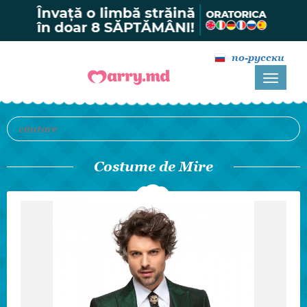
по-русски
Costume de Mire