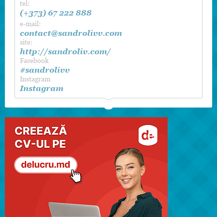
tel:
(+373) 67 222 888
e-mail:
contact@sandrolivv.com
site:
http://sandroliv.com/
Facebook
#sandrolivv
Instagram
Instagram