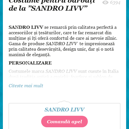
Costume pentru bărbați
6394
de la ”SANDRO LIVV”
SANDRO LIVV
se remarcă prin calitatea perfectă a
accesoriilor și țesăturilor, care te fac remarcat din
mulțime și îți oferă confortul de care ai nevoie zilnic.
Gama de produse
SANDRO LIVV
te impresionează
prin calitatea desevârșită, design unic, dar și o notă
maximă de eleganță.
PERSONALIZARE
Costumele marca
SANDRO LIVV
sunt cusute în Italia
după tradiția antică a croielii: foarfece și sablon de
carton, ac. Cu o istorie ce datează din anii 1950,
Citeste mai mult
atelierul a reușit să îmbine tradiția cusutului de mână
cu noile tehnologii. Astfel, toate elementele
vestimentare sunt personalizate pentru a satisface
gusturile oricărui client, începând de la sacouri,
SANDRO LIVV
pantaloni, terminând cu nasturi și culoarea aței cu
care vor fi cusuți.
Comandă apel