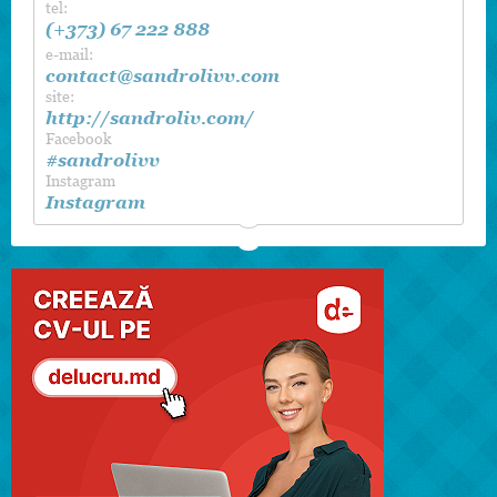
tel:
(+373) 67 222 888
e-mail:
contact@sandrolivv.com
site:
http://sandroliv.com/
Facebook
#sandrolivv
Instagram
Instagram