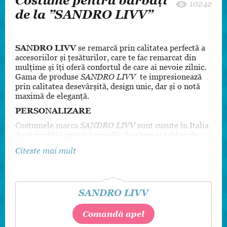
Costume pentru bărbați
10242
de la ”SANDRO LIVV”
SANDRO LIVV
se remarcă prin calitatea perfectă a
accesoriilor și țesăturilor, care te fac remarcat din
mulțime și îți oferă confortul de care ai nevoie zilnic.
Gama de produse
SANDRO LIVV
te impresionează
prin calitatea desevârșită, design unic, dar și o notă
maximă de eleganță.
PERSONALIZARE
Costumele marca
SANDRO LIVV
sunt cusute în Italia
după tradiția antică a croielii: foarfece și sablon de
carton, ac. Cu o istorie ce datează din anii 1950,
Citeste mai mult
atelierul a reușit să îmbine tradiția cusutului de mână
cu noile tehnologii. Astfel, toate elementele
vestimentare sunt personalizate pentru a satisface
gusturile oricărui client, începând de la sacouri,
SANDRO LIVV
pantaloni, terminând cu nasturi și culoarea aței cu
care vor fi cusuți.
Comandă apel