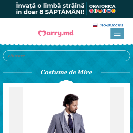
по-русски
Costume de Mire