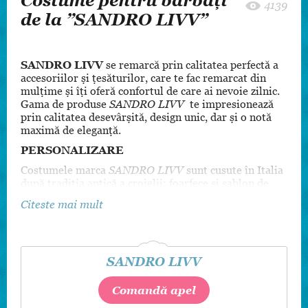
Costume pentru bărbați
4139
de la ”SANDRO LIVV”
SANDRO LIVV
se remarcă prin calitatea perfectă a
accesoriilor și țesăturilor, care te fac remarcat din
mulțime și îți oferă confortul de care ai nevoie zilnic.
Gama de produse
SANDRO LIVV
te impresionează
prin calitatea desevârșită, design unic, dar și o notă
maximă de eleganță.
PERSONALIZARE
Costumele marca
SANDRO LIVV
sunt cusute în Italia
după tradiția antică a croielii: foarfece și sablon de
carton, ac. Cu o istorie ce datează din anii 1950,
Citeste mai mult
atelierul a reușit să îmbine tradiția cusutului de mână
cu noile tehnologii. Astfel, toate elementele
vestimentare sunt personalizate pentru a satisface
gusturile oricărui client, începând de la sacouri,
SANDRO LIVV
pantaloni, terminând cu nasturi și culoarea aței cu
care vor fi cusuți.
Comandă apel