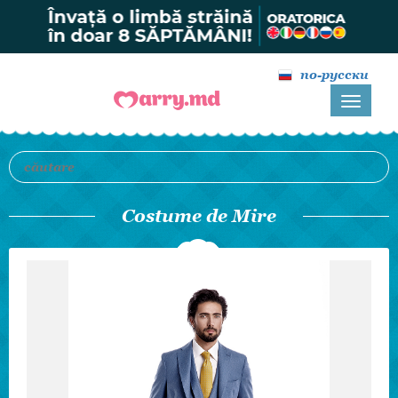
по-русски
Costume de Mire