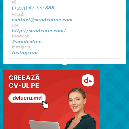
tel:
(+373) 67 222 888
e-mail:
contact@sandrolivv.com
site:
http://sandroliv.com/
Facebook
#sandrolivv
Instagram
Instagram