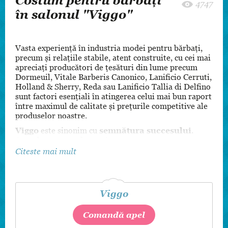
Costum pentru bărbați
4747
în salonul "Viggo"
Vasta experienţă în industria modei pentru bărbaţi,
precum şi relaţiile stabile, atent construite, cu cei mai
apreciaţi producători de ţesături din lume precum
Dormeuil, Vitale Barberis Canonico, Lanificio Cerruti,
Holland & Sherry, Reda sau Lanificio Tallia di Delfino
sunt factori esenţiali în atingerea celui mai bun raport
între maximul de calitate şi preţurile competitive ale
produselor noastre.
Viggo
este sinonim cu
semnătura succesului
.
Acest lucru se traduce printr-un caracter permanent
inovator ce vine cu un suflu nou, vital în moda
Citeste mai mult
masculină, prin selecţia atentă de piese vestimentare
lucrate cu maximă precizie şi dedicare.
Mai multe detalii și modele le puteți găsi urmărind și
Viggo
pagina noastră de
Facebook
Comandă apel