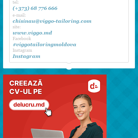
tel:
(+373) 68 776 666
e-mail:
chisinau@viggo-tailoring.com
site:
www.viggo.md
Facebook
#viggotailoringmoldova
Instagram
Instagram