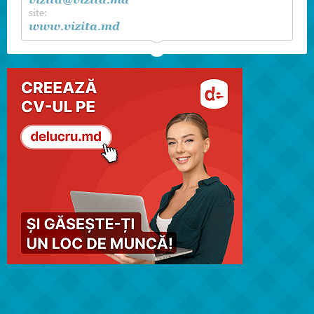
site:
www.vizita.md