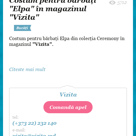
Costum pentru bărbați
5712
"Elpa" în magazinul
"Vizita"
Bucăți
Costum pentru bărbaţi Elpa din colecţia Ceremony în
magazinul
"Vizita".
Citeste mai mult
Vizita
Comandă apel
tel:
(+373 22) 232 140
e-mail:
vizita@vizita.md