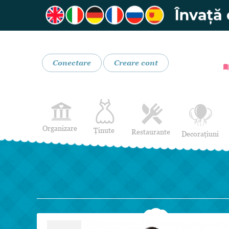
Conectare
Creare cont
Organizare
Ținute
Restaurante
Decorațiuni
Rochii de Mireasă
Restaurante
Rochii de Seară
Bar mobil
Lenjerie pentru mirese
Costume de Mire
Încălțăminte și Accesorii