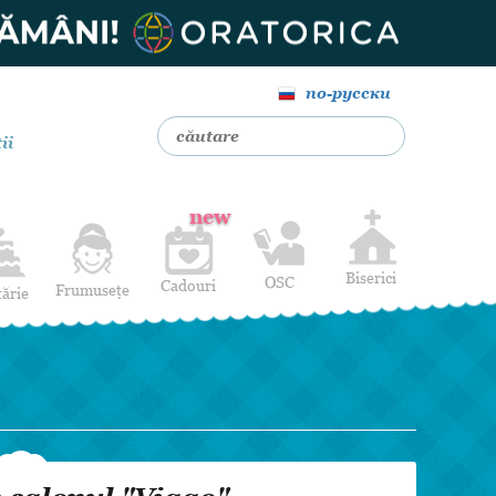
по-русски
ii
new
Biserici
OSC
Cadouri
Frumusețe
tărie
Livrare Flori
Coafuri
Baloane cu heliu
Alte Servicii
Luna de miere
Cadouri de nuntă
14 februarie
Pentru bărbați