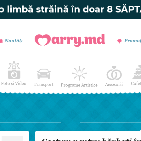
Noutăți
Promoț
Foto și Video
Cofe
Transport
Accesorii
Programe Artistice
Invitații de nuntă
Muzică
Verighete
Dansatori
Buchetul miresei
Efecte Speciale
Coronițe și Butoniere
Mimi / Divertisment
Mărturii
Moderatori