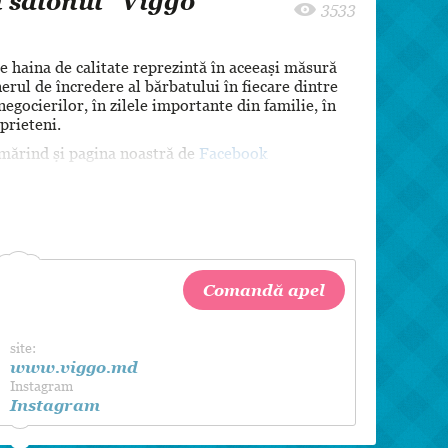
 salonul "Viggo"
8 martie
3533
Pentru paști
e haina de calitate reprezintă în aceeaşi măsură
Crăciun
nerul de încredere al bărbatului în fiecare dintre
Zi de Naștere
egocierilor, în zilele importante din familie, în
prieteni.
Botez
rmărind și pagina noastră de
Facebook
Comandă apel
site:
www.viggo.md
Instagram
Instagram