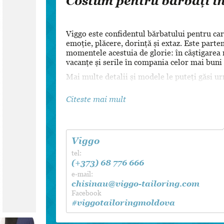
Costum pentru bărbați în
Dansul Mirilor
Viggo este confidentul bărbatului pentru car
emoţie, plăcere, dorinţă şi extaz. Este parte
momentele acestuia de glorie: în câştigarea n
vacanţe şi serile în compania celor mai buni 
Mai multe detalii și modele le puteți găsi u
Citeste mai mult
Viggo
tel:
(+373) 68 776 666
e-mail:
chisinau@viggo-tailoring.com
Facebook
#viggotailoringmoldova