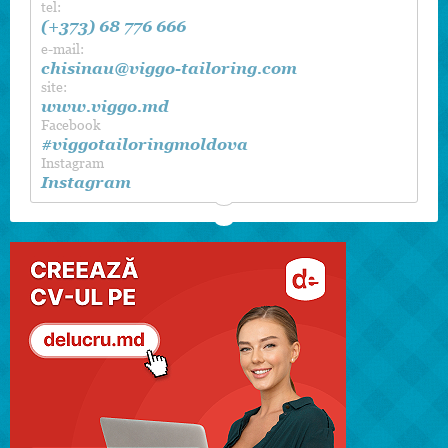
tel:
(+373) 68 776 666
e-mail:
chisinau@viggo-tailoring.com
site:
www.viggo.md
Facebook
#viggotailoringmoldova
Instagram
Instagram