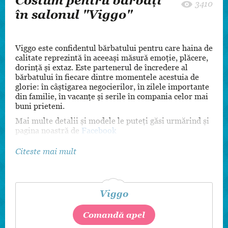
Costum pentru bărbați
3410
în salonul "Viggo"
Viggo este confidentul bărbatului pentru care haina de
calitate reprezintă în aceeaşi măsură emoţie, plăcere,
dorinţă şi extaz. Este partenerul de încredere al
bărbatului în fiecare dintre momentele acestuia de
glorie: în câştigarea negocierilor, în zilele importante
din familie, în vacanţe şi serile în compania celor mai
buni prieteni.
Mai multe detalii și modele le puteți găsi urmărind și
pagina noastră de
Facebook
Citeste mai mult
Viggo
Comandă apel