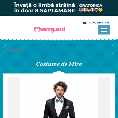
по-русски
Costume de Mire