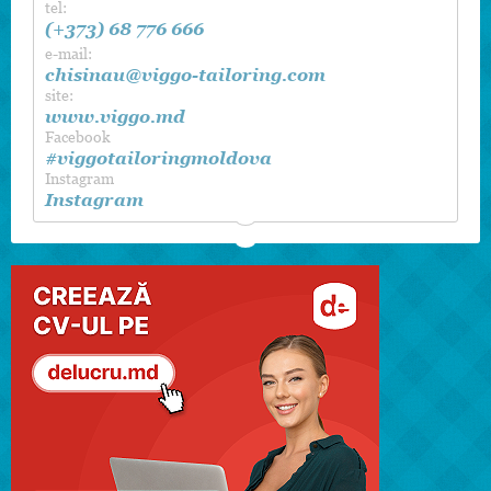
tel:
(+373) 68 776 666
e-mail:
chisinau@viggo-tailoring.com
site:
www.viggo.md
Facebook
#viggotailoringmoldova
Instagram
Instagram