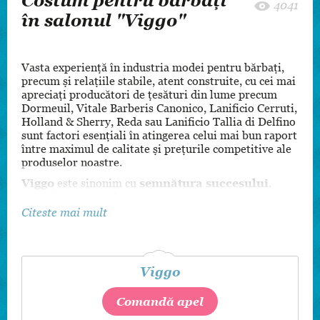
Costum pentru bărbați
4041
în salonul "Viggo"
Vasta experienţă în industria modei pentru bărbaţi,
precum şi relaţiile stabile, atent construite, cu cei mai
apreciaţi producători de ţesături din lume precum
Dormeuil, Vitale Barberis Canonico, Lanificio Cerruti,
Holland & Sherry, Reda sau Lanificio Tallia di Delfino
sunt factori esenţiali în atingerea celui mai bun raport
între maximul de calitate şi preţurile competitive ale
produselor noastre.
Viggo
este sinonim cu
semnătura succesului
.
Acest lucru se traduce printr-un caracter permanent
inovator ce vine cu un suflu nou, vital în moda
Citeste mai mult
masculină, prin selecţia atentă de piese vestimentare
lucrate cu maximă precizie şi dedicare.
Mai multe detalii și modele le puteți găsi urmărind și
Viggo
pagina noastră de
Facebook
Comandă apel