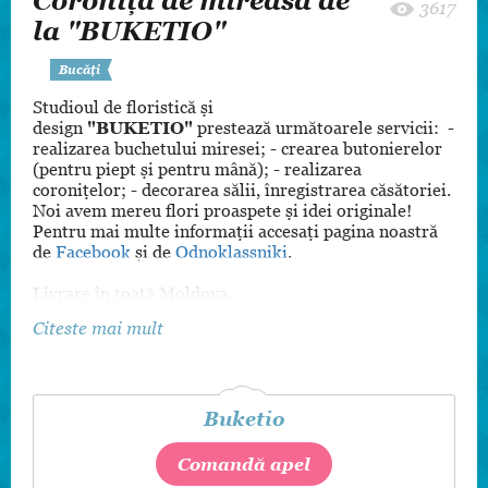
Coroniță de mireasă de
3617
la "BUKETIO"
Bucăți
Studioul de floristică și
design
"BUKETIO"
prestează următoarele servicii: -
realizarea buchetului miresei; - crearea butonierelor
(pentru piept și pentru mână); - realizarea
coronițelor; - decorarea sălii, înregistrarea căsătoriei.
Noi avem mereu flori proaspete și idei originale!
Pentru mai multe informații accesați pagina noastră
de
Facebook
și de
Odnoklassniki
.
Livrare în toată Moldova.
Citeste mai mult
Buketio
Comandă apel