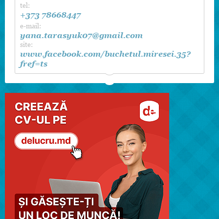
tel:
+373 78668447
e-mail:
yana.tarasyuk07@gmail.com
site:
www.facebook.com/buchetul.miresei.35?
fref=ts