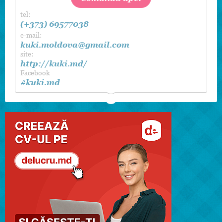
tel:
(+373) 69577038
e-mail:
kuki.moldova@gmail.com
site:
http://kuki.md/
Facebook
#kuki.md