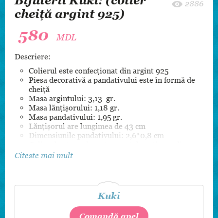
Bijuterii Kuki: (colier
2886
cheiță argint 925)
580
MDL
Descriere:
Colierul este confecționat din argint 925
Piesa decorativă a pandativului este în formă de
cheiță
Masa argintului: 3,13 gr.
Masa lănțișorului: 1,18 gr.
Masa pandativului: 1,95 gr.
Lănțișorul are lungimea de 43 cm
Dimensiunile pandativului: 2,6*0,8 cm
Colierul este prelucrat cu metal prețios rodiu
păstrându-și culoarea, de aceea nu se înnegrește
Citeste mai mult
Produsul este certificat de către Camera de Stat
pentru Supravegherea Marcării
Kuki
Comandă apel