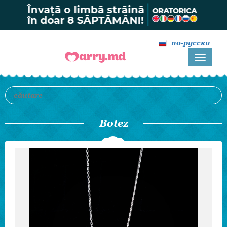
по-русски
Botez