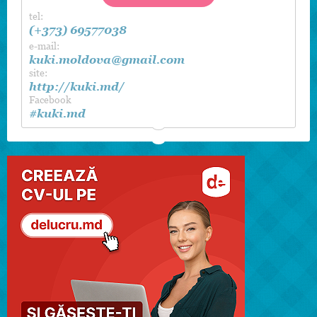
tel:
(+373) 69577038
e-mail:
kuki.moldova@gmail.com
site:
http://kuki.md/
Facebook
#kuki.md