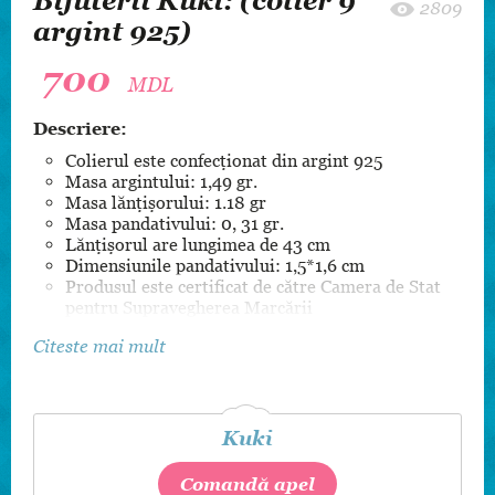
Bijuterii Kuki: (colier 9
2809
argint 925)
700
MDL
Descriere:
Colierul este confecționat din argint 925
Masa argintului: 1,49 gr.
Masa lănțișorului: 1.18 gr
Masa pandativului: 0, 31 gr.
Lănțișorul are lungimea de 43 cm
Dimensiunile pandativului: 1,5*1,6 cm
Produsul este certificat de către Camera de Stat
pentru Supravegherea Marcării
Citeste mai mult
Kuki
Comandă apel