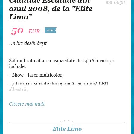
Cadillac Escalade din
6638
anul 2008, de la ”Elite
Limo”
50
EUR
oră
Un lux desăvârșit
Salonul rafinat are o capacitate de 14-16 locuri, și
include:
- Show - laser multicolor;
- 3 baruri realizate din oglindă, cu lumină LED
albastră;
- Set de pahare și cupe, și căldare pentru gheață;
Citeste mai mult
- Aer condiționat;
- Un televizor mare 109 cm pe diagonală și 2
televizore cu diagonala de 17 cm, amplasate în părțile
laterale;
Elite Limo