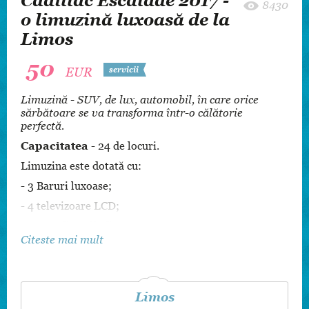
Cadillac Escalade 2017 -
8430
o limuzină luxoasă de la
Limos
50
EUR
servicii
Limuzină - SUV, de lux, automobil, în care orice
sărbătoare se va transforma într-o călătorie
perfectă.
Capacitatea
- 24 de locuri.
Limuzina este dotată cu:
- 3 Baruri luxoase;
- 4 televizoare LCD;
- Tavan din oglindă;
Citeste mai mult
- Iluminare cu efecte speciale;
- Laser-show.
Șampania - CADOU!
De asemenea, la închirierea
limuzinei pentru 4 ore și mai mult vă
Limos
oferim
reduceri
.